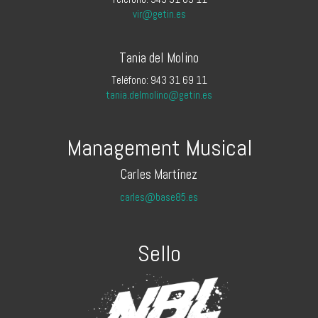
vir@getin.es
Tania del Molino
Teléfono: 943 31 69 11
tania.delmolino@getin.es
Management Musical
Carles Martínez
carles@base85.es
Sello