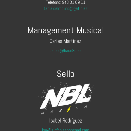
Teléfono: 943 31 69 11
tania.delmolino@getin.es
Management Musical
Carles Martínez
carles@base85.es
Sello
Isabel Rodríguez
isa@sinfoniaenobemol.com