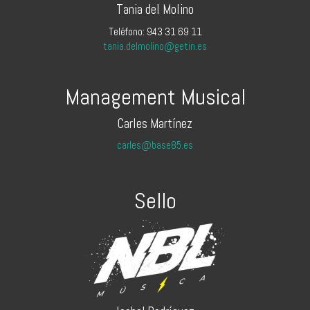
Tania del Molino
Teléfono: 943 31 69 11
tania.delmolino@getin.es
Management Musical
Carles Martínez
carles@base85.es
Sello