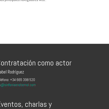
ontratación como actor
sabel Rodríguez
léfono: +34 665 398 520
a@sinfoniaenobemol.com
ventos, charlas y