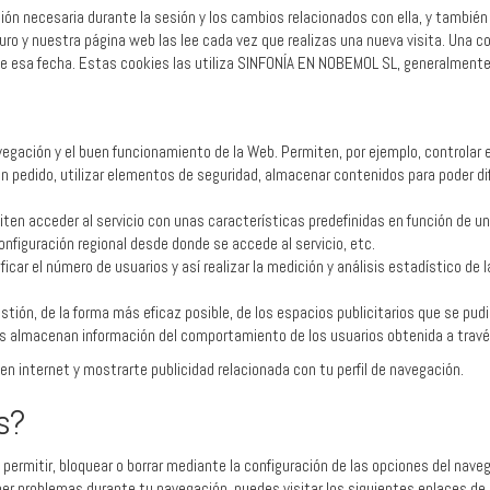
ón necesaria durante la sesión y los cambios relacionados con ella, y también
ro y nuestra página web las lee cada vez que realizas una nueva visita. Una 
 esa fecha. Estas cookies las utiliza SINFONÍA EN NOBEMOL SL, generalmente, pa
egación y el buen funcionamiento de la Web. Permiten, por ejemplo, controlar e
un pedido, utilizar elementos de seguridad, almacenar contenidos para poder di
en acceder al servicio con unas características predefinidas en función de una 
configuración regional desde donde se accede al servicio, etc.
car el número de usuarios y así realizar la medición y análisis estadístico de l
tión, de la forma más eficaz posible, de los espacios publicitarios que se pudie
 almacenan información del comportamiento de los usuarios obtenida a travé
n internet y mostrarte publicidad relacionada con tu perfil de navegación.
s?
ermitir, bloquear o borrar mediante la configuración de las opciones del naveg
ener problemas durante tu navegación, puedes visitar los siguientes enlaces de