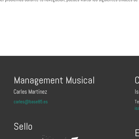
Management Musical
C
Carles Martínez
I
carles@base85.es
Te
is
Sello
E