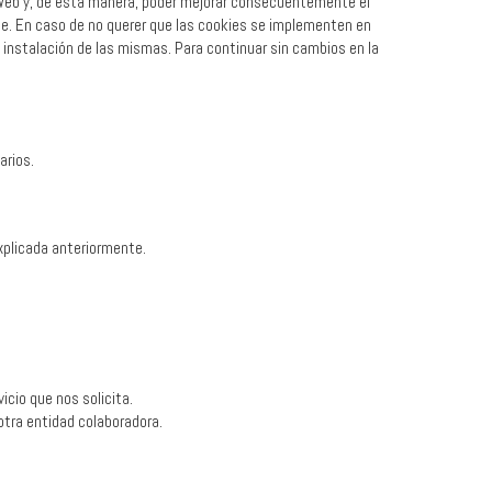
 Web y, de esta manera, poder mejorar consecuentemente el
te. En caso de no querer que las cookies se implementen en
de instalación de las mismas. Para continuar sin cambios en la
arios.
xplicada anteriormente.
cio que nos solicita.
otra entidad colaboradora.