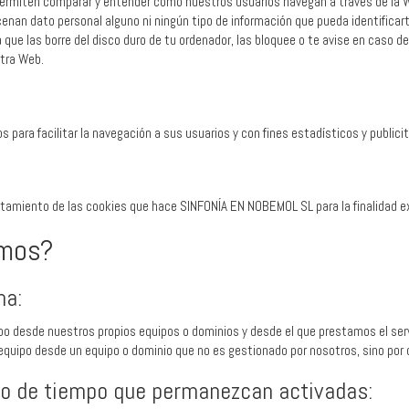
permiten comparar y entender cómo nuestros usuarios navegan a través de la
enan dato personal alguno ni ningún tipo de información que pueda identificar
a que las borre del disco duro de tu ordenador, las bloquee o te avise en caso 
stra Web.
para facilitar la navegación a sus usuarios y con fines estadísticos y publicit
ratamiento de las cookies que hace SINFONÍA EN NOBEMOL SL para la finalidad e
amos?
na:
po desde nuestros propios equipos o dominios y desde el que prestamos el servi
equipo desde un equipo o dominio que no es gestionado por nosotros, sino por 
 o de tiempo que permanezcan activadas: