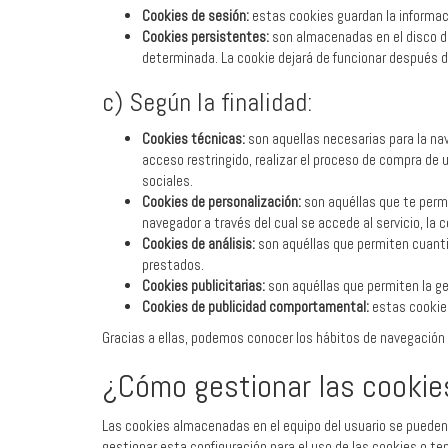
Cookies de sesión:
estas cookies guardan la informaci
Cookies persistentes:
son almacenadas en el disco du
determinada. La cookie dejará de funcionar después de
c) Según la finalidad:
Cookies técnicas:
son aquellas necesarias para la nav
acceso restringido, realizar el proceso de compra de 
sociales.
Cookies de personalización:
son aquéllas que te permit
navegador a través del cual se accede al servicio, la 
Cookies de análisis:
son aquéllas que permiten cuantifi
prestados.
Cookies publicitarias:
son aquéllas que permiten la ges
Cookies de publicidad comportamental:
estas cookies
Gracias a ellas, podemos conocer los hábitos de navegación e
¿Cómo gestionar las cookie
Las cookies almacenadas en el equipo del usuario se pueden p
gestionar esta configuración para el uso de las cookies o t