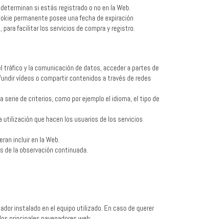
 determinan si estás registrado o no en la Web.
cookie permanente posee una fecha de expiración
ra facilitar los servicios de compra y registro.
l tráfico y la comunicación de datos, acceder a partes de
fundir vídeos o compartir contenidos a través de redes
serie de criterios, como por ejemplo el idioma, el tipo de
a utilización que hacen los usuarios de los servicios
ran incluir en la Web.
s de la observación continuada.
ador instalado en el equipo utilizado. En caso de querer
 los principales navegadores web: