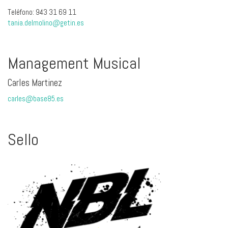
Teléfono: 943 31 69 11
tania.delmolino@getin.es
Management Musical
Carles Martinez
carles@base85.es
Sello