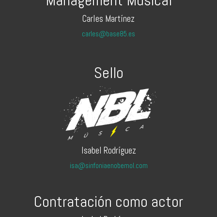
Management Musical
Carles Martínez
carles@base85.es
Sello
Isabel Rodríguez
isa@sinfoniaenobemol.com
Contratación como actor