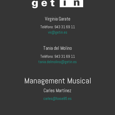
Virginia Garate
Teléfono: 943 31 69 11
vir@getin.es
Tania del Molino
Teléfono: 943 31 69 11
tania.delmolino@getin.es
Management Musical
Carles Martínez
carles@base85.es