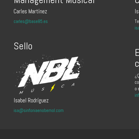
Carles Martínez
I
carles@base85.es
Te
is
Sello
E
c
¿Q
co
o 
in
Isabel Rodríguez
isa@sinfoniaenobemol.com