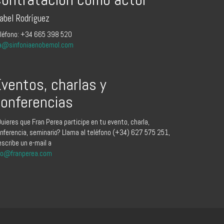
sabel Rodríguez
léfono: +34 665 398 520
a@sinfoniaenobemol.com
ventos, charlas y
onferencias
uieres que Fran Perea participe en tu evento, charla,
nferencia, seminario? Llama al teléfono (+34) 627 575 251,
escribe un e-mail a
fo@franperea.com