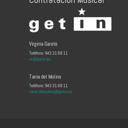
Virginia Garate
Teléfono: 943 31 69 11
vir@getin.es
Tania del Molino
Teléfono: 943 31 69 11
tania.delmolino@getin.es