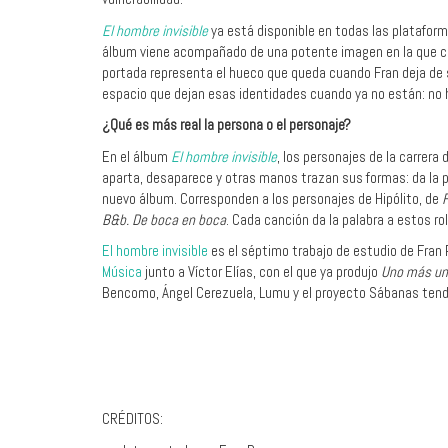
El hombre invisible
ya está disponible en todas las platafo
álbum viene acompañado de una potente imagen en la que ca
portada representa el hueco que queda cuando Fran deja de s
espacio que dejan esas identidades cuando ya no están: no 
¿Qué es más real la persona o el personaje?
En el álbum
El hombre invisible
,
los personajes de la carrera 
aparta, desaparece y otras manos trazan sus formas: da la 
nuevo álbum. C
orresponden a los personajes de Hipólito, de
B&b. De boca en boca
. Cada canción da la palabra a estos rol
El hombre invisible
es el
séptimo trabajo de estudio de Fran 
Música
junto a Víctor Elías, con el que ya produjo
Uno más un
Bencomo, Ángel Cerezuela, Lumu y el proyecto Sábanas tend
CRÉDITOS: