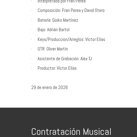
· Interpretada por Fran Perea
· Composición: Fran Perea y David Otero
· Batería: Goiko Martínez
· Bajo: Adrián Bartol
· Keys/Produccion/Arreglos: Víctor Elías
· GTR: Oliver Martín
· Asistente de Grabación: Alex TJ
· Productor: Víctor Elías
29 de enero de 2026
Contratación Musical