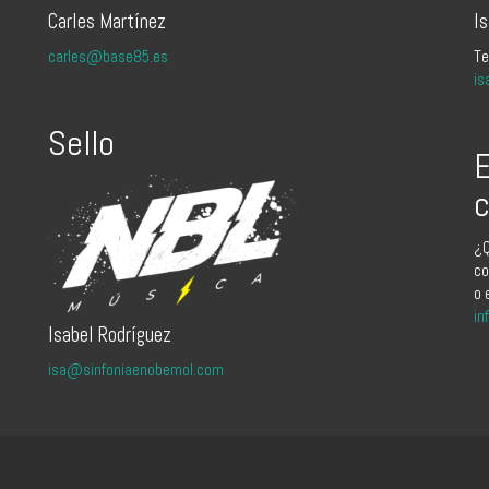
Carles Martínez
I
carles@base85.es
Te
is
Sello
E
c
¿Q
co
o 
in
Isabel Rodríguez
isa@sinfoniaenobemol.com