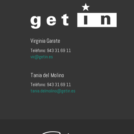
Virginia Garate
Teléfono: 943 31 69 11
vir@getin.es
Tania del Molino
Teléfono: 943 31 69 11
tania.delmolino@getin.es