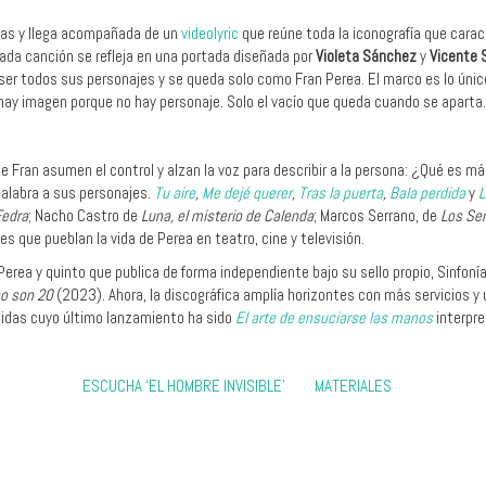
rmas y llega acompañada de un
video
lyric
que reúne toda la iconografía que cara
da canción se refleja en una portada diseñada por
Violeta Sánchez
y
Vicente 
er todos sus personajes y se queda solo como Fran Perea. El marco es lo único 
hay imagen porque no hay personaje. Solo el vacío que queda cuando se aparta.
de Fran asumen el control y alzan la voz para describir a la persona: ¿Qué es m
palabra a sus personajes
.
Tu aire
,
Me dejé querer
,
Tras la puerta
,
Bala perdida
y
L
Fedra
; Nacho Castro de
Luna, el misterio de Calenda
; Marcos Serrano, de
Los Se
es que pueblan la vida de Perea en teatro, cine y televisión.
Perea y quinto que publica de forma independiente bajo su sello propio, Sinfon
o son 20
(2023). Ahora, la discográfica amplía horizontes con más servicios y u
idas cuyo último lanzamiento ha sido
El arte de ensuciarse las manos
interpre
ESCUCHA ‘EL HOMBRE INVISIBLE’
MATERIALES