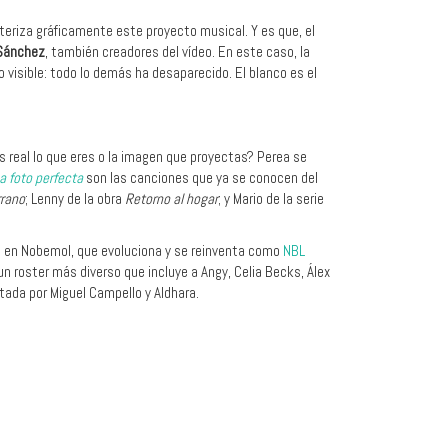
cteriza gráficamente este proyecto musical
. Y es que, el
Sánchez
, también creadores del vídeo. En este caso, la
visible: todo lo demás ha desaparecido. El blanco es el
ás real lo que eres o la imagen que proyectas? Perea se
a foto perfecta
son las
canciones que ya se conocen del
rrano
; Lenny de la obra
Retorno al hogar
; y Mario de la serie
ía en Nobemol, que evoluciona y se reinventa como
NBL
n roster más diverso que incluye a Angy, Celia Becks, Álex
tada por Miguel Campello y Aldhara.