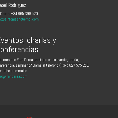
sabel Rodríguez
léfono: +34 665 398 520
a@sinfoniaenobemol.com
ventos, charlas y
onferencias
uieres que Fran Perea participe en tu evento, charla,
nferencia, seminario? Llama al teléfono (+34) 627 575 251,
escribe un e-mail a
fo@franperea.com