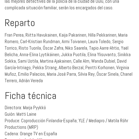
las mejores detectives de la policía de la ciudad de Oulu, con una
complicada situación familiar, serán los encargados del caso.
Reparto
Fran Perea, Riitta Havukainen, Kaija Pakarinen, Hilla Pekkarinen, Maria
Romero, Carl-Kristian Rundman, Armi Toivanen, Laura Toledo, Sergio
Torrico, Risto Tuorila, Óscar Zafra, Niko Saarela, Tapio Aarre-Ahtio, Yaël
Belicha, Anna-Elina Lyytikäinen, Jukka Puotila, Elina Ylisuvanto, Sinikka
Sokka, Sami Uotila, Martina Ajakainen, Calle Alm, Wanda Dubiel, David
García-Intriago, Pekka Strang, Alberto Berzal, Pentti Korhonen, Virginia
Muñoz, Emilio Palacios, Maria José Parra, Silvia Rey, Óscar Sinela, Chanel
Terrero, Adrián Vereda
Ficha técnica
Directora: Marja Pyykkö
Guión: Matti Laine
Produce: Coproducción Finlandia-España; YLE / Mediapro / Matila Röhr
Productions (MRP)
Cadena: Orange TV en España