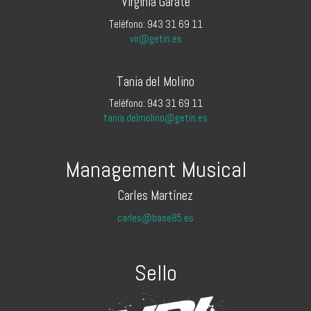
Virginia Garate
Teléfono: 943 31 69 11
vir@getin.es
Tania del Molino
Teléfono: 943 31 69 11
tania.delmolino@getin.es
Management Musical
Carles Martínez
carles@base85.es
Sello