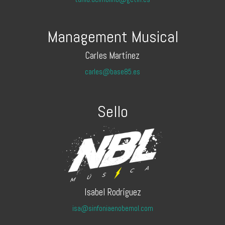
Management Musical
Carles Martínez
carles@base85.es
Sello
Isabel Rodríguez
isa@sinfoniaenobemol.com