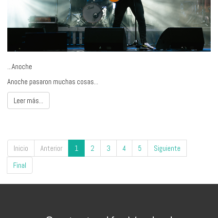
...Anoche
Anoche pasaron muchas cosas...
Leer más...
Inicio
Anterior
1
2
3
4
5
Siguiente
Final