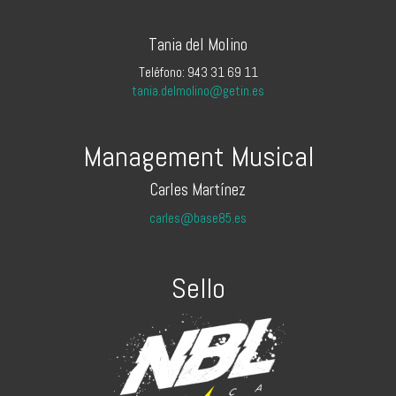
Tania del Molino
Teléfono: 943 31 69 11
tania.delmolino@getin.es
Management Musical
Carles Martínez
carles@base85.es
Sello