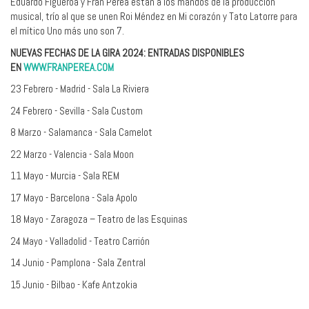
Eduardo Figueroa y Fran Perea están a los mandos de la producción
musical, trío al que se unen Roi Méndez en Mi corazón y Tato Latorre para
el mítico Uno más uno son 7.
NUEVAS FECHAS DE LA GIRA 2024: ENTRADAS DISPONIBLES
EN
WWW.FRANPEREA.COM
23 Febrero - Madrid - Sala La Riviera
24 Febrero - Sevilla - Sala Custom
8 Marzo - Salamanca - Sala Camelot
22 Marzo - Valencia - Sala Moon
11 Mayo - Murcia - Sala REM
17 Mayo - Barcelona - Sala Apolo
18 Mayo - Zaragoza – Teatro de las Esquinas
24 Mayo - Valladolid - Teatro Carrión
14 Junio - Pamplona - Sala Zentral
15 Junio - Bilbao - Kafe Antzokia