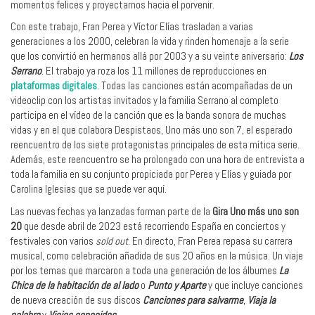
momentos felices y proyectarnos hacia el porvenir.
Con este trabajo, Fran Perea y Víctor Elías trasladan a varias
generaciones a los 2000, celebran la vida y rinden homenaje a la serie
que los convirtió en hermanos allá por 2003 y a su veinte aniversario:
Los
Serrano
. El trabajo ya roza los 11 millones de reproducciones en
plataformas digitales
. Todas las canciones están acompañadas de un
videoclip con los artistas invitados y la familia Serrano al completo
participa en el vídeo de la canción que es la banda sonora de muchas
vidas y en el que colabora Despistaos, Uno más uno son 7, el esperado
reencuentro de los siete protagonistas principales de esta mítica serie.
Además, este reencuentro se ha prolongado con una hora de entrevista a
toda la familia en su conjunto propiciada por Perea y Elías y guiada por
Carolina Iglesias que se puede ver aquí.
Las nuevas fechas ya lanzadas forman parte de la
Gira Uno más uno son
20
que desde abril de 2023 está recorriendo España en conciertos y
festivales con varios
sold out
. En directo, Fran Perea repasa su carrera
musical, como celebración añadida de sus 20 años en la música. Un viaje
por los temas que marcaron a toda una generación de los álbumes
La
Chica de la habitación de al lado
o
Punto y Aparte
y que incluye canciones
de nueva creación de sus discos
Canciones para salvarme
,
Viaja la
palabra
y
Viejos conocidos
.