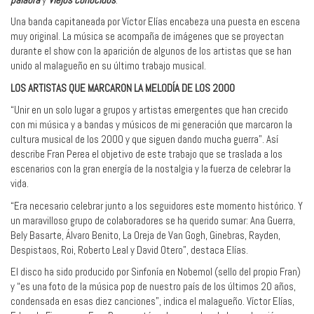
Una banda capitaneada por Víctor Elías encabeza una puesta en escena
muy original. La música se acompaña de imágenes que se proyectan
durante el show con la aparición de algunos de los artistas que se han
unido al malagueño en su último trabajo musical.
LOS ARTISTAS QUE MARCARON LA MELODÍA DE LOS 2000
“Unir en un solo lugar a grupos y artistas emergentes que han crecido
con mi música y a bandas y músicos de mi generación que marcaron la
cultura musical de los 2000 y que siguen dando mucha guerra”. Así
describe Fran Perea el objetivo de este trabajo que se traslada a los
escenarios con la gran energía de la nostalgia y la fuerza de celebrar la
vida.
“Era necesario celebrar junto a los seguidores este momento histórico. Y
un maravilloso grupo de colaboradores se ha querido sumar: Ana Guerra,
Bely Basarte, Álvaro Benito, La Oreja de Van Gogh, Ginebras, Rayden,
Despistaos, Roi, Roberto Leal y David Otero”, destaca Elías.
El disco ha sido producido por Sinfonía en Nobemol (sello del propio Fran)
y “es una foto de la música pop de nuestro país de los últimos 20 años,
condensada en esas diez canciones”, indica el malagueño. Víctor Elías,