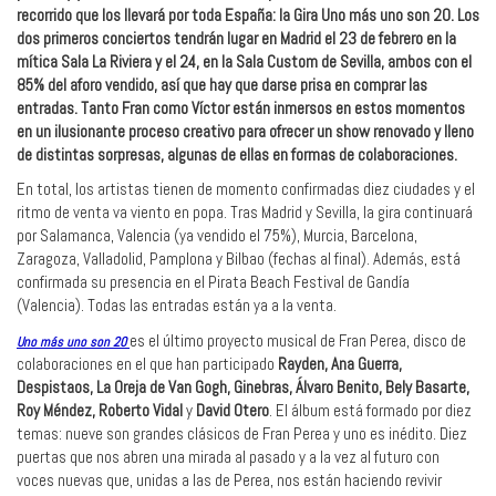
recorrido que los llevará por toda España: la Gira Uno más uno son 20. Los
dos primeros conciertos tendrán lugar en Madrid el 23 de febrero en la
mítica Sala La Riviera y el 24, en la Sala Custom de Sevilla, ambos con el
85% del aforo vendido, así que hay que darse prisa en comprar las
entradas. Tanto Fran como Víctor están inmersos en estos momentos
en un ilusionante proceso creativo para ofrecer un show renovado y lleno
de distintas sorpresas, algunas de ellas en formas de colaboraciones.
En total, los artistas tienen de momento confirmadas diez ciudades y el
ritmo de venta va viento en popa. Tras Madrid y Sevilla, la gira continuará
por Salamanca, Valencia (ya vendido el 75%), Murcia, Barcelona,
Zaragoza, Valladolid, Pamplona y Bilbao (fechas al final). Además, está
confirmada su presencia en el Pirata Beach Festival de Gandía
(Valencia). Todas las entradas están ya a la venta.
es el último proyecto musical de Fran Perea, disco de
Uno más uno son 20
colaboraciones en el que han participado
Rayden, Ana Guerra,
Despistaos, La Oreja de Van Gogh, Ginebras, Álvaro Benito, Bely Basarte,
Roy Méndez, Roberto Vidal
y
David Otero
. El álbum está formado por diez
temas: nueve son grandes clásicos de Fran Perea y uno es inédito. Diez
puertas que nos abren una mirada al pasado y a la vez al futuro con
voces nuevas que, unidas a las de Perea, nos están haciendo revivir