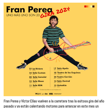
Fran Perea y Víctor Elías vuelven a la carretera tras la exitosa gira del año
pasado y ya están calentando motores para arrancar en este mes un