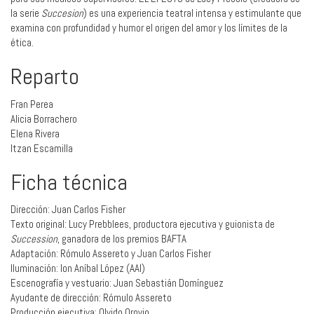
la serie
Succesion
) es una experiencia teatral intensa y estimulante que
examina con profundidad y humor el origen del amor y los límites de la
ética.
Reparto
Fran Perea
Alicia Borrachero
Elena Rivera
Itzan Escamilla
Ficha técnica
Dirección: Juan Carlos Fisher
Texto original: Lucy Prebblees, productora ejecutiva y guionista de
Succession
, ganadora de los premios BAFTA
Adaptación: Rómulo Assereto y Juan Carlos Fisher
Iluminación: Ion Aníbal López (AAI)
Escenografía y vestuario: Juan Sebastián Domínguez
Ayudante de dirección: Rómulo Assereto
Producción ejecutiva: Olvido Orovio