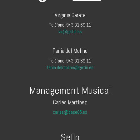
Virginia Garate
Teléfono: 943 31 69 11
vir@getin.es
Tania del Molino
Teléfono: 943 31 69 11
tania.delmolino@getin.es
Management Musical
Carles Martínez
carles@base85.es
Sello