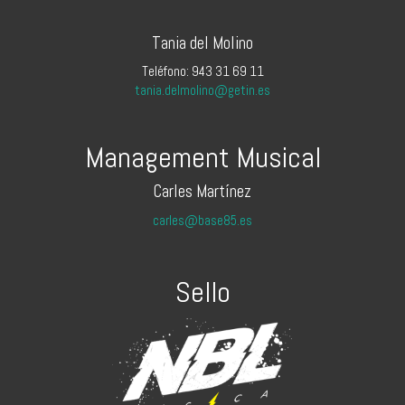
Tania del Molino
Teléfono: 943 31 69 11
tania.delmolino@getin.es
Management Musical
Carles Martínez
carles@base85.es
Sello