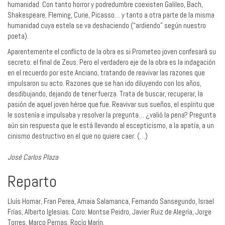
humanidad. Con tanto horror y podredumbre coexisten Galileo, Bach,
Shakespeare, Fleming, Curie, Picasso… y tanto a otra parte de la misma
humanidad cuya estela se va deshaciendo (“ardiendo” según nuestro
poeta).
Aparentemente el conflicto de la obra es si Prometeo joven confesará su
secreto: el final de Zeus. Pero el verdadero eje de la obra es la indagación
en el recuerdo por este Anciano, tratando de reavivar las razones que
impulsaron su acto. Razones que se han ido diluyendo con los años,
desdibujando, dejando de tener fuerza. Trata de buscar, recuperar, la
pasión de aquel joven héroe que fue. Reavivar sus sueños, el espíritu que
le sostenía e impulsaba y resolver la pregunta… ¿valió la pena? Pregunta
aún sin respuesta que le está llevando al escepticismo, a la apatía, a un
cinismo destructivo en el que no quiere caer. (…)
José Carlos Plaza
Reparto
Lluís Homar, Fran Perea, Amaia Salamanca, Fernando Sansegundo, Israel
Frías, Alberto Iglesias. Coro: Montse Peidro, Javier Ruiz de Alegría, Jorge
Torres, Marco Pernas, Rocío Marín.