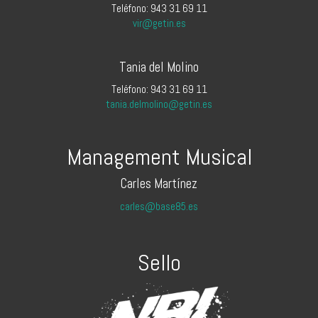
Teléfono: 943 31 69 11
vir@getin.es
Tania del Molino
Teléfono: 943 31 69 11
tania.delmolino@getin.es
Management Musical
Carles Martínez
carles@base85.es
Sello