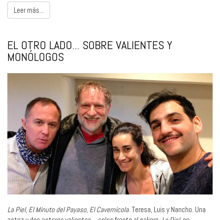
Leer más...
EL OTRO LADO... SOBRE VALIENTES Y
MONÓLOGOS
La Piel
,
El Minuto del Payaso
,
El Cavernícola
. Teresa, Luis y Nancho. Una
actriz y dos actores valientes… solos frente al peligro.
La Piel
, en