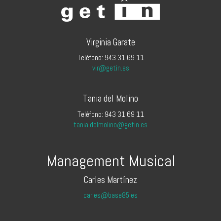
Virginia Garate
Teléfono: 943 31 69 11
vir@getin.es
Tania del Molino
Teléfono: 943 31 69 11
tania.delmolino@getin.es
Management Musical
Carles Martínez
carles@base85.es