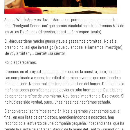
Abro el WhatsApp y es Javier Márquez el primero en poner en nuestro
chat ‘Feelgood Conection’ que somos candidatos a tres Premios Max de
las Artes Escénicas (dirección, adaptación y espectáculo).
El Márquez tiene mucha guasa y suele gastarnos bromitas.. No sé si
creerlo o no, así que investigo (a cualquier cosa le llamamos investigar).
Me voy a tuiter y... Cierto!! Era cierto!!
No lo esperábamos.
Creemos en el proyecto desde su raíz, que es la nuestra, pero, ha sido
tan complicado a veces, tan difícil el camino a veces, que uno tiende a
dudar de todo. Menos mal que tenemos sentido del humor. Por eso, esta
mañana, todos pensábamos que Javier estaba bromeando. Es lo bueno
de aprender a reírse de uno mismo. A quitarse importancia. Eso ayuda. Si
no hubiese sido verdad, pues.. unas risas nos habríamos echado.
Siendo verdad, sonreímos también. Nos alegramos y pensamos que, al
final, en esa lista de candidatos, mencionándonos a nosotros, han
reconocido el esfuerzo de una compañía pequeña, independiente, que ha
tenido la suerte de entrar en Madrid de la mano del Teatro Español y que,