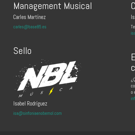
Management Musical
C
Carles Martínez
I
carles@base85.es
Te
is
Sello
E
c
¿Q
co
o 
in
Isabel Rodríguez
isa@sinfoniaenobemol.com