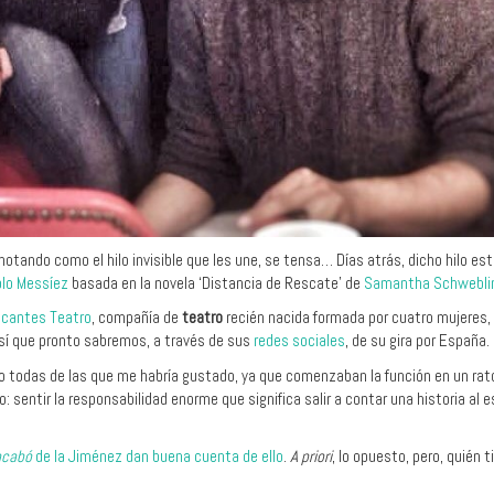
otando como el hilo invisible que les une, se tensa… Días atrás, dicho hilo es
lo Messíez
basada en la novela ‘Distancia de Rescate’ de
Samantha Schwebli
cantes Teatro
, compañía de
teatro
recién nacida formada por cuatro mujeres,
así que pronto sabremos, a través de sus
redes sociales
, de su gira por España.
odas de las que me habría gustado, ya que comenzaban la función en un rato 
sentir la responsabilidad enorme que significa salir a contar una historia al e
acabó
de la Jiménez dan buena cuenta de ello
.
A priori
, lo opuesto, pero, quién 