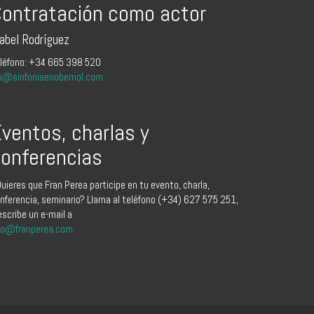
ontratación como actor
sabel Rodríguez
léfono: +34 665 398 520
a@sinfoniaenobemol.com
ventos, charlas y
onferencias
uieres que Fran Perea participe en tu evento, charla,
nferencia, seminario? Llama al teléfono (+34) 627 575 251,
escribe un e-mail a
fo@franperea.com