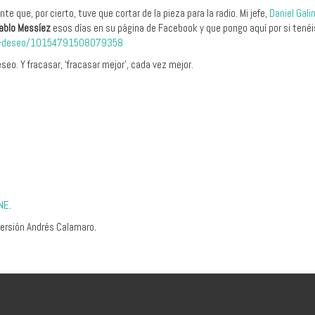
 que, por cierto, tuve que cortar de la pieza para la radio. Mi jefe,
Daniel Gali
ablo Messíez
esos días en su página de Facebook y que pongo aquí por si tené
ir-deseo/10154791508079358
seo. Y fracasar, ‘fracasar mejor’, cada vez mejor.
RNE
.
versión Andrés Calamaro
.