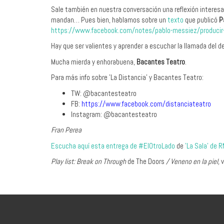
Sale también en nuestra conversación una reflexión interesante
mandan… Pues bien, hablamos sobre un
texto
que publicó
P
https://www.facebook.com/notes/pablo-messiez/produc
Hay que ser valientes y aprender a escuchar la llamada del de
Mucha mierda y enhorabuena,
Bacantes Teatro
.
Para más info sobre '
La Distancia'
y Bacantes Teatro:
TW: @bacantesteatro
FB:
https://www.facebook.com/distanciateatro
Instagram: @bacantesteatro
Fran Perea
Escucha aquí esta entrega de #ElOtroLado
de
'La Sala' de 
Play list: Break on Through
de The Doors
/ Veneno en la piel,