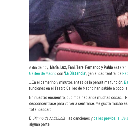
A día de hoy,
María, Luz, Fani, Tere, Fernando y Pablo
estarán n
Galileo de Madrid
con
‘
La Distancia
’, genialidad teatral de
Pab
...En el camerino y minutos antes de la penúltima función,
Ba
funciones en el Teatro Galileo de Madrid han sabido a poco, 
En nuestro encuentro, pudimos hablar de muchas cosas… No t
desconcentrase para volver a centrarse. Me gusta mucho eso: 
total descaro.
El
Himno de Andalucía
, las canciones y
bailes previos, el
Se 
alguna parte.