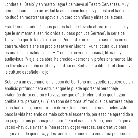
Londres el 'Otelo' y en marzo llegará de nuevo al Teatro Cervantes. Muy
cerca desarrolla su actividad la asociación Incide, y por esto el barítono
no dudó en mostrar su apoyo a un coro con niños y niñas de la zona.
Fran Perea agradeció a sus padres haberle llevado al teatro, o al cine, y
que le animaran a leer. No olvida su paso por ‘Los Serrano’, la serie de
televisión que le lanzó a la fama. Pero este fue solo un paso más en su
carrera. Ahora tiene su propio teatro en Madrid –«una locura, que ahora
es una sólida realidad», dijo–. Y con su proyecto musical, literario y
audiovisual ‘Viaja la palabra’ ha crecido «personal y profesionalmente. Me
ha llevado a escribir un libro y a actuar en Serbia para difundir el idioma y
la cultura española», dijo.
Subirse a un escenario, en el caso del barítono malagueño, requiere de un
análisis profundo para estudiar qué le puede aportar al personaje.
«Además de tu cuerpo y tu voz, hay que añadir elementos que hagan
creíble a tu personaje». Y, en tono de broma, afirmó que los autores dejan
a los barítonos, por su timbre de voz, los personajes más crueles: «Me
paso la vida haciendo de malo sobre el escenario, por esto he aprendido a
no juzgar a mis personajes», afirmó. En el caso de Perea, aconsejó que a
veces «hay que evitar la línea recta y coger veredas, ser creativo para
llegar a donde quieres», y destacó lo que considera «un arma poderosa»