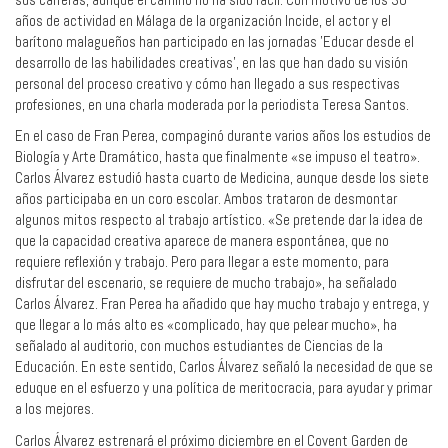
años de actividad en Málaga de la organización Incide, el actor y el
barítono malagueños han participado en las jornadas 'Educar desde el
desarrollo de las habilidades creativas', en las que han dado su visión
personal del proceso creativo y cómo han llegado a sus respectivas
profesiones, en una charla moderada por la periodista Teresa Santos.
En el caso de Fran Perea, compaginó durante varios años los estudios de
Biología y Arte Dramático, hasta que finalmente «se impuso el teatro».
Carlos Álvarez estudió hasta cuarto de Medicina, aunque desde los siete
años participaba en un coro escolar. Ambos trataron de desmontar
algunos mitos respecto al trabajo artístico. «Se pretende dar la idea de
que la capacidad creativa aparece de manera espontánea, que no
requiere reflexión y trabajo. Pero para llegar a este momento, para
disfrutar del escenario, se requiere de mucho trabajo», ha señalado
Carlos Álvarez. Fran Perea ha añadido que hay mucho trabajo y entrega, y
que llegar a lo más alto es «complicado, hay que pelear mucho», ha
señalado al auditorio, con muchos estudiantes de Ciencias de la
Educación. En este sentido, Carlos Álvarez señaló la necesidad de que se
eduque en el esfuerzo y una política de meritocracia, para ayudar y primar
a los mejores.
Carlos Álvarez estrenará el próximo diciembre en el Covent Garden de