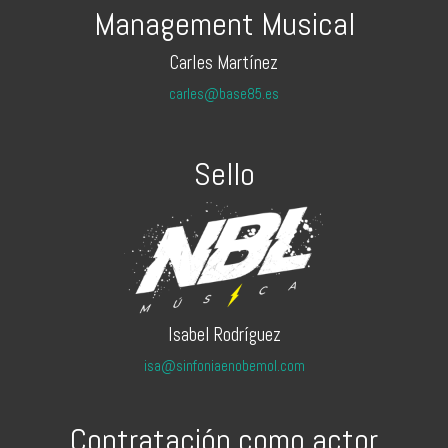
Management Musical
Carles Martínez
carles@base85.es
Sello
Isabel Rodríguez
isa@sinfoniaenobemol.com
Contratación como actor