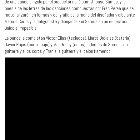
de una banda dirigida por el productor del álbum, Alfonso Samos, y la
poesía de las letras de las canciones compuestas por Fran Perea que se
materializarán en formas y caligrafía de la mano del diseñador y dibujante
Marcus Carus y la caligrafista y dibujante Koi Samsa en un espectáculo
único e irrepetible.
La banda la completan Víctor Elías (teclados), Marta Urdiales (batería),
Javier Rojas (contrabajo) y Mar Godoy (coros), además de Samos a la
guitarra y a los coros y Fran a la guitarra y al cajón flamenco.