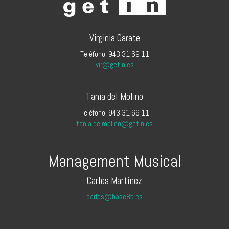
Virginia Garate
Teléfono: 943 31 69 11
vir@getin.es
Tania del Molino
Teléfono: 943 31 69 11
tania.delmolino@getin.es
Management Musical
Carles Martínez
carles@base85.es