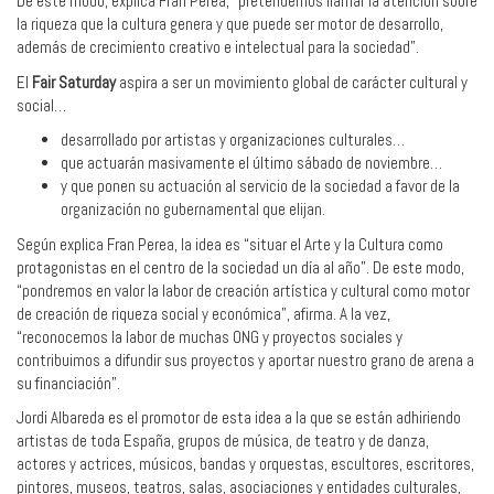
De este modo, explica Fran Perea, “pretendemos llamar la atención sobre
la riqueza que la cultura genera y que puede ser motor de desarrollo,
además de crecimiento creativo e intelectual para la sociedad”.
El
Fair Saturday
aspira a ser un movimiento global de carácter cultural y
social…
desarrollado por artistas y organizaciones culturales…
que actuarán masivamente el último sábado de noviembre…
y que ponen su actuación al servicio de la sociedad a favor de la
organización no gubernamental que elijan.
Según explica Fran Perea, la idea es “situar el Arte y la Cultura como
protagonistas en el centro de la sociedad un día al año”. De este modo,
“pondremos en valor la labor de creación artística y cultural como motor
de creación de riqueza social y económica”, afirma. A la vez,
“reconocemos la labor de muchas ONG y proyectos sociales y
contribuimos a difundir sus proyectos y aportar nuestro grano de arena a
su financiación”.
Jordi Albareda es el promotor de esta idea a la que se están adhiriendo
artistas de toda España, grupos de música, de teatro y de danza,
actores y actrices, músicos, bandas y orquestas, escultores, escritores,
pintores, museos, teatros, salas, asociaciones y entidades culturales,