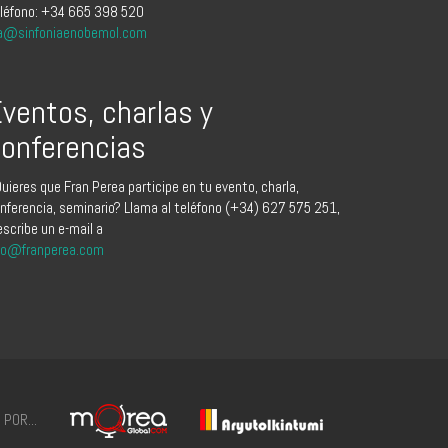
léfono: +34 665 398 520
a@sinfoniaenobemol.com
ventos, charlas y
onferencias
uieres que Fran Perea participe en tu evento, charla,
nferencia, seminario? Llama al teléfono (+34) 627 575 251,
escribe un e-mail a
fo@franperea.com
POR...