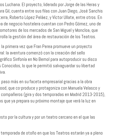
os Luchana. El proyecto, liderado por Jorge de las Heras y
ra Gil, cuenta entre sus filas con Juan Diego, José Sanchis
terra, Roberto López Peláez, y Víctor Ullate, entre otros. En
nea de negocio hostelera cuentan con Pedro Gómez, uno de
romotores de los mercados de San Miguel y Moncloa, que
rolla la gestión del área de restauración de los Teatros.
 la primera vez que Fran Perea promueve un proyecto
ral: la aventura comenzó con la creación del sello
gráfico Sinfonía en No Bemol para autoproducir su disco
s Conocidos, lo que le permitió salvaguardar su libertad
iva.
 paso más en su faceta empresarial gracias a la obra
ood, que co-produce y protagoniza con Manuela Velasco y
 compañeros (gira y dos temporadas en Madrid 2013-2015),
os que ya prepara su próximo montaje que verá la luz en
to por la cultura y por un teatro cercano en el que las
a temporada de otoño en que los Teatros estarán ya a pleno