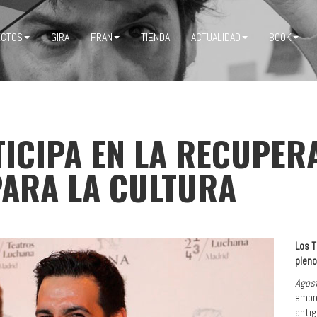
ECTOS
GIRA
FRAN
TIENDA
ACTUALIDAD
BOOK
ICIPA EN LA RECUPER
PARA LA CULTURA
Los T
pleno
Agos
empre
antig