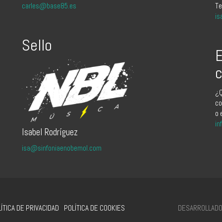
carles@base85.es
Te
is
Sello
E
c
¿Q
co
o 
in
Isabel Rodríguez
isa@sinfoniaenobemol.com
DESARROLLADO 
ÍTICA DE PRIVACIDAD
POLÍTICA DE COOKIES