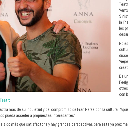
Teatr
Ventu
Sinis
la lí
los p
desar
No es
cultu
disco
Viejo
creat
Da un
Feelg
otros
con l
Teatro
.
tra más de su inquietud y del compromiso de Fran Perea con la cultura: “Apues
lico pueda acceder a propuestas interesantes”.
a ha sido más que satisfactoria y hay grandes perspectivas para esta ya próxim