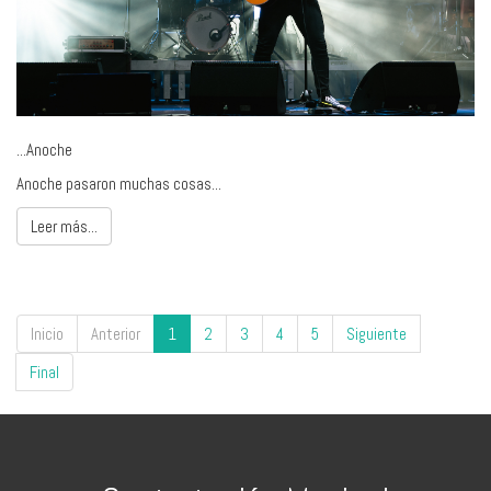
...Anoche
Anoche pasaron muchas cosas...
Leer más...
Inicio
Anterior
1
2
3
4
5
Siguiente
Final