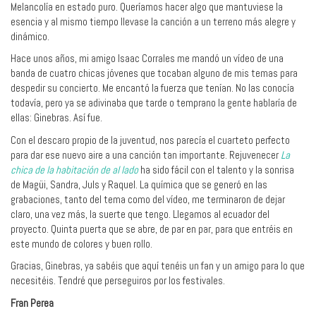
Melancolía en estado puro. Queríamos hacer algo que mantuviese la
esencia y al mismo tiempo llevase la canción a un terreno más alegre y
dinámico.
Hace unos años, mi amigo Isaac Corrales me mandó un vídeo de una
banda de cuatro chicas jóvenes que tocaban alguno de mis temas para
despedir su concierto. Me encantó la fuerza que tenían. No las conocía
todavía, pero ya se adivinaba que tarde o temprano la gente hablaría de
ellas: Ginebras. Así fue.
Con el descaro propio de la juventud, nos parecía el cuarteto perfecto
para dar ese nuevo aire a una canción tan importante. Rejuvenecer
La
chica de la habitación de al lado
ha sido fácil con el talento y la sonrisa
de Magüi, Sandra, Juls y Raquel. La química que se generó en las
grabaciones, tanto del tema como del vídeo, me terminaron de dejar
claro, una vez más, la suerte que tengo. Llegamos al ecuador del
proyecto. Quinta puerta que se abre, de par en par, para que entréis en
este mundo de colores y buen rollo.
Gracias, Ginebras, ya sabéis que aquí tenéis un fan y un amigo para lo que
necesitéis. Tendré que perseguiros por los festivales.
Fran Perea