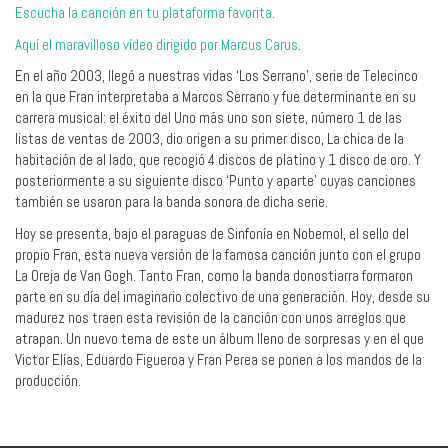
Escucha la canción en tu plataforma favorita
.
Aquí el maravilloso vídeo dirigido por Marcus Carus
.
En el año 2003, llegó a nuestras vidas ‘Los Serrano’, serie de Telecinco
en la que Fran interpretaba a Marcos Serrano y fue determinante en su
carrera musical: el éxito del Uno más uno son siete, número 1 de las
listas de ventas de 2003, dio origen a su primer disco, La chica de la
habitación de al lado, que recogió 4 discos de platino y 1 disco de oro. Y
posteriormente a su siguiente disco ‘Punto y aparte’ cuyas canciones
también se usaron para la banda sonora de dicha serie.
Hoy se presenta, bajo el paraguas de Sinfonía en Nobemol, el sello del
propio Fran, esta nueva versión de la famosa canción junto con el grupo
La Oreja de Van Gogh. Tanto Fran, como la banda donostiarra formaron
parte en su día del imaginario colectivo de una generación. Hoy, desde su
madurez nos traen esta revisión de la canción con unos arreglos que
atrapan. Un nuevo tema de este un álbum lleno de sorpresas y en el que
Victor Elías, Eduardo Figueroa y Fran Perea se ponen a los mandos de la
producción.