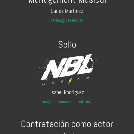
Carles Martínez
carles@base85.es
Sello
Isabel Rodríguez
isa@sinfoniaenobemol.com
Contratación como actor