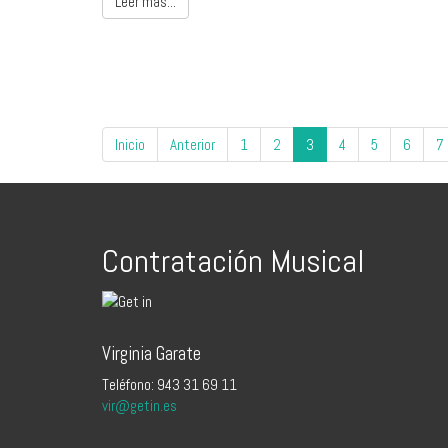
Leer más...
Inicio
Anterior
1
2
3
4
5
6
7
Contratación Musical
Virginia Garate
Teléfono: 943 31 69 11
vir@getin.es