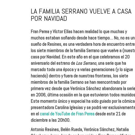
LA FAMILIA SERRANO VUELVE A CASA
POR NAVIDAD
Fran Perea y Víctor Elías hacen realidad lo que muchas y
muchos estaban soñando desde hace tiempo… No, no es un
sueño de Resines, es una verdadera hora de encuentro entre
los siete miembros de la familia Serrano que vuelve a (nuest
casa por Navidad. En este año en el que celebramos el 20
aniversario del estreno de
Los Serrano
, una serie que ha
marcado toda una época y a varias generaciones (y lo sigue
haciendo) dentro y fuera de nuestras fronteras, los siete
miembros de la familia Serrano se han reencontrado por
primera vez desde que Verónica Sánchez abandonara la seri
en 2006, última ocasión en la que estuvieron todos reunidos
Este momento único y especial ha sido guiado por la cómica
presentadora Carolina Iglesias y se podrá ver exclusivament
en el
canal de YouTube de Fran Perea
desde este 21 de
diciembre a las 20h00.
Antonio Resines, Belén Rueda, Verónica Sánchez, Natalia