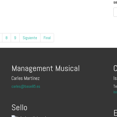
se
8
9
Siguiente
Final
Management Musical
C
Carles Martínez
I
carles@base85.es
Te
is
Sello
E