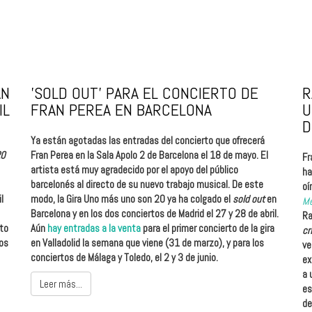
ÁN
'SOLD OUT' PARA EL CONCIERTO DE
R
IL
FRAN PEREA EN BARCELONA
U
D
Ya están agotadas las entradas del concierto que ofrecerá
20
Fran Perea en la Sala Apolo 2 de Barcelona el 18 de mayo. El
Fr
artista está muy agradecido por el apoyo del público
ha
barcelonés al directo de su nuevo trabajo musical. De este
oí
l
modo, la Gira Uno más uno son 20 ya ha colgado el
sold out
en
Me
Barcelona y en los dos conciertos de Madrid el 27 y 28 de abril.
Ra
cto
Aún
hay entradas a la venta
para el primer concierto de la gira
cr
vos
en Valladolid la semana que viene (31 de marzo), y para los
ve
conciertos de Málaga y Toledo, el 2 y 3 de junio.
ex
a 
Leer más...
es
de