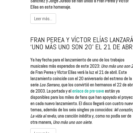
Sánchez y Jorge Jurado se han unido a Fran Perea y Víctor
Elías en este homenaje.
Leer más...
FRAN PEREA Y VÍCTOR ELÍAS LANZAR
‘UNO MÁS UNO SON 20’ EL 21 DE ABR
Ya hay fecha para el lanzamiento de uno de los trabajos
musicales más esperados de este 2023:
Uno más uno son 
de Fran Perea y Víctor Elías verá la luz el 21 de abril. Este
lanzamiento coincide con el 20 aniversario del estreno de la
serie
Los Serrano
, que los convirtió en hermanos el 22 de abri
de 2003. La portada y el
enlace de pre-save
están ya
disponibles para los miles de fans que han apoyado el proye
en cada nuevo lanzamiento. El disco llegará con cuatro nue
temas, además de los seis singles ya conocidos:
Mi corazón
,
La vida al revés
, una canción inédita y, como no podía ser de
otra manera,
Uno más uno son siete
.