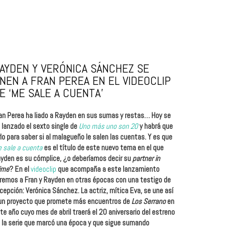
AYDEN Y VERÓNICA SÁNCHEZ SE
NEN A FRAN PEREA EN EL VIDEOCLIP
E ‘ME SALE A CUENTA’
an Perea ha liado a Rayden en sus sumas y restas… Hoy se
 lanzado el sexto single de
Uno más uno son 20
y habrá que
rlo para saber si al malagueño le salen las cuentas. Y es que
 sale a cuenta
es el título de este nuevo tema en el que
yden es su cómplice, ¿o deberíamos decir su
partner in
ime
? En el
videoclip
que acompaña a este lanzamiento
remos a Fran y Rayden en otras épocas con una testigo de
cepción: Verónica Sánchez. La actriz, mítica Eva, se une así
un proyecto que promete más encuentros de
Los Serrano
en
te año cuyo mes de abril traerá el 20 aniversario del estreno
 la serie que marcó una época y que sigue sumando