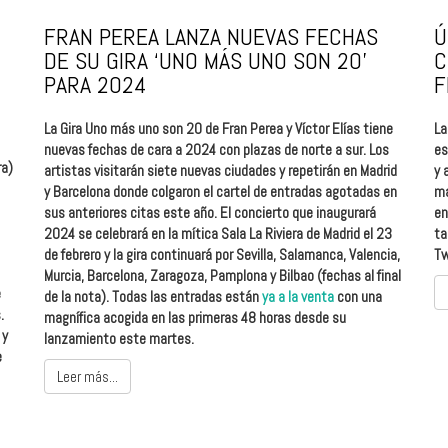
FRAN PEREA LANZA NUEVAS FECHAS
Ú
DE SU GIRA ‘UNO MÁS UNO SON 20’
C
PARA 2024
F
La Gira Uno más uno son 20 de Fran Perea y Víctor Elías tiene
La
nuevas fechas de cara a 2024 con plazas de norte a sur. Los
es
ra)
artistas visitarán siete nuevas ciudades y repetirán en Madrid
y 
y Barcelona donde colgaron el cartel de entradas agotadas en
ma
sus anteriores citas este año. El concierto que inaugurará
en
2024 se celebrará en la mítica Sala La Riviera de Madrid el 23
ta
de febrero y la gira continuará por Sevilla, Salamanca, Valencia,
Tw
Murcia, Barcelona, Zaragoza, Pamplona y Bilbao (fechas al final
e
de la nota). Todas las entradas están
ya a la venta
con una
.
magnífica acogida en las primeras 48 horas desde su
 y
lanzamiento este martes.
e
Leer más...