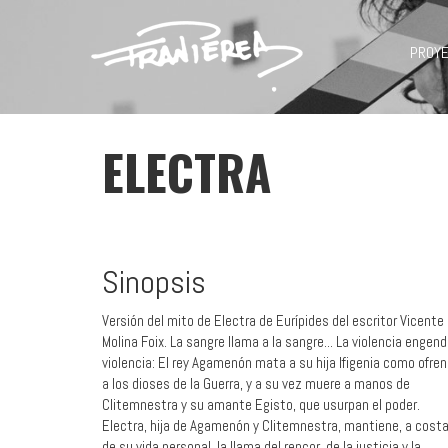
PROY
ELECTRA
Sinopsis
Versión del mito de Electra de Eurípides del escritor Vicente
Molina Foix. La sangre llama a la sangre... La violencia engend
violencia: El rey Agamenón mata a su hija Ifigenia como ofre
a los dioses de la Guerra, y a su vez muere a manos de
Clitemnestra y su amante Egisto, que usurpan el poder.
Electra, hija de Agamenón y Clitemnestra, mantiene, a cost
de su vida personal, la llama del rencor, de la justicia y la