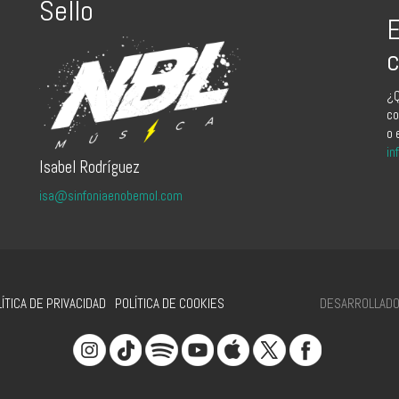
Sello
E
c
¿Q
co
o 
in
Isabel Rodríguez
isa@sinfoniaenobemol.com
DESARROLLADO 
ÍTICA DE PRIVACIDAD
POLÍTICA DE COOKIES