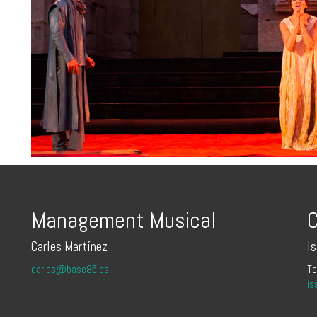
Management Musical
C
Carles Martínez
I
carles@base85.es
Te
is