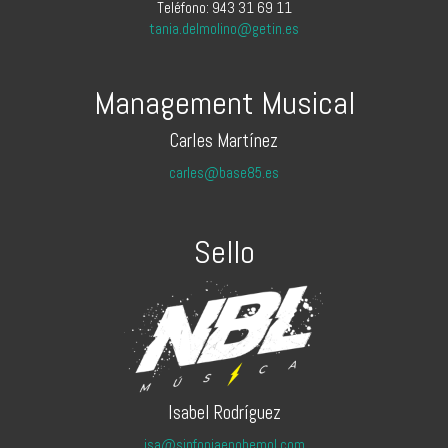
Teléfono: 943 31 69 11
tania.delmolino@getin.es
Management Musical
Carles Martínez
carles@base85.es
Sello
Isabel Rodríguez
isa@sinfoniaenobemol.com