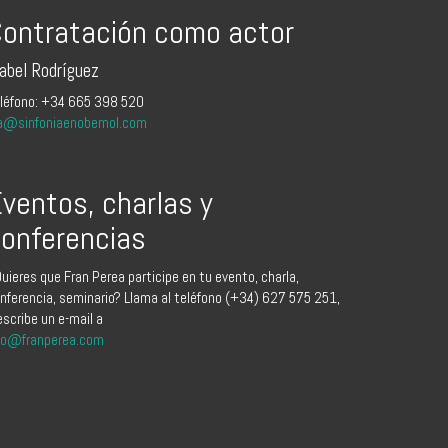
ontratación como actor
sabel Rodríguez
léfono: +34 665 398 520
a@sinfoniaenobemol.com
ventos, charlas y
onferencias
uieres que Fran Perea participe en tu evento, charla,
nferencia, seminario? Llama al teléfono (+34) 627 575 251,
escribe un e-mail a
fo@franperea.com