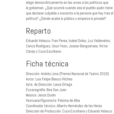
elegir democráticamente en las urnas a los políticos que
le gobiernan. ¿Qué ocurrirá cuando sea el pueblo quién tiene
que declarar culpable o inocente a la persona que hay tras el
político? ¿Dónde acaba lo público y empieza lo privado?
Reparto
Eduardo Velasco, Fran Perea, Isabel Ordaz, Luz Valdenebro,
Canco Rodríguez, Usun Yoon, Josean Bengoetxea, Víctor
Clavijo y Cuca Escribano.
Ficha técnica
Dirección: Andrés Lima (Premio Nacional de Teatro 2019)
Autor: Luis Felipe Blasco Vilches
Ayte. de Dirección: Laura Ortega
Escenografía: Bea San Juan
Música: Jesús Durán
Vestuario/figurinista: Paloma de Alba
Coordinador técnico: Alberto Hernández de las Heras
Dirección de Producción: Cuca Escribano y Eduardo Velasco