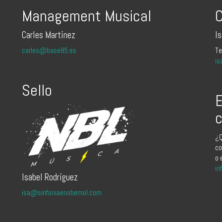
Management Musical
C
Carles Martínez
I
carles@base85.es
Te
is
Sello
E
c
¿Q
co
o 
in
Isabel Rodríguez
isa@sinfoniaenobemol.com