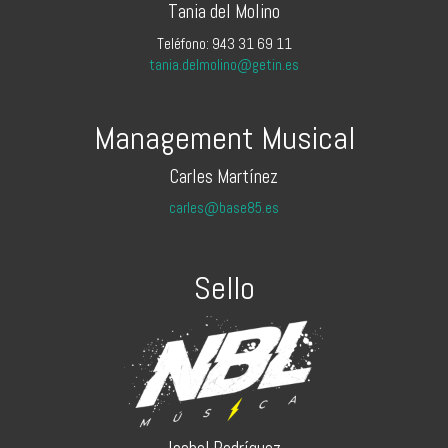
Tania del Molino
Teléfono: 943 31 69 11
tania.delmolino@getin.es
Management Musical
Carles Martínez
carles@base85.es
Sello