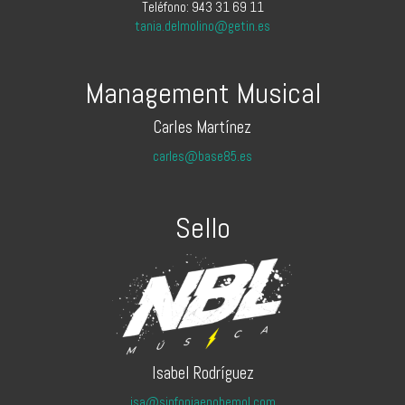
Teléfono: 943 31 69 11
tania.delmolino@getin.es
Management Musical
Carles Martínez
carles@base85.es
Sello
Isabel Rodríguez
isa@sinfoniaenobemol.com