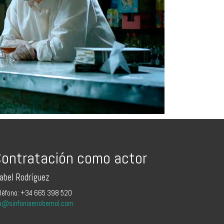
ontratación como actor
sabel Rodríguez
léfono: +34 665 398 520
a@sinfoniaenobemol.com