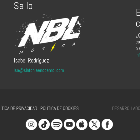
Sello
E
c
¿Q
co
o 
in
Isabel Rodríguez
isa@sinfoniaenobemol.com
DESARROLLADO 
ÍTICA DE PRIVACIDAD
POLÍTICA DE COOKIES