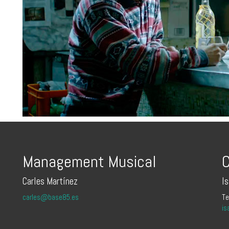
Management Musical
C
Carles Martínez
I
carles@base85.es
Te
is