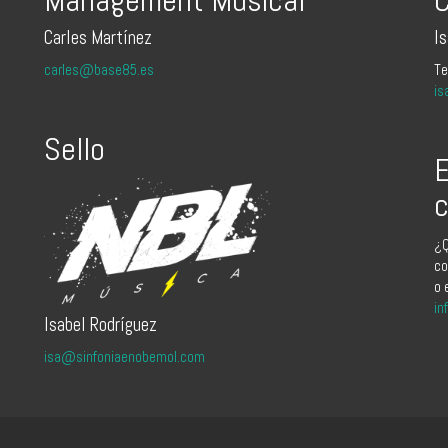
Carles Martínez
I
carles@base85.es
Te
is
Sello
E
c
¿Q
co
o 
in
Isabel Rodríguez
isa@sinfoniaenobemol.com