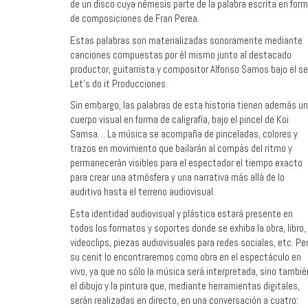
de un disco cuya némesis parte de la palabra escrita en for
de composiciones de Fran Perea.
Estas palabras son materializadas sonoramente mediante
canciones compuestas por él mismo junto al destacado
productor, guitarrista y compositor Alfonso Samos bajo el se
Let’s do it Producciones.
Sin embargo, las palabras de esta historia tienen además un
cuerpo visual en forma de caligrafía, bajo el pincel de Koi
Samsa… La música se acompaña de pinceladas, colores y
trazos en movimiento que bailarán al compás del ritmo y
permanecerán visibles para el espectador el tiempo exacto
para crear una atmósfera y una narrativa más allá de lo
auditivo hasta el terreno audiovisual.
Esta identidad audiovisual y plástica estará presente en
todos los formatos y soportes donde se exhiba la obra, libro,
videoclips, piezas audiovisuales para redes sociales, etc. Pe
su cenit lo encontraremos como obra en el espectáculo en
vivo, ya que no sólo la música será interpretada, sino tambié
el dibujo y la pintura que, mediante herramientas digitales,
serán realizadas en directo, en una conversación a cuatro: