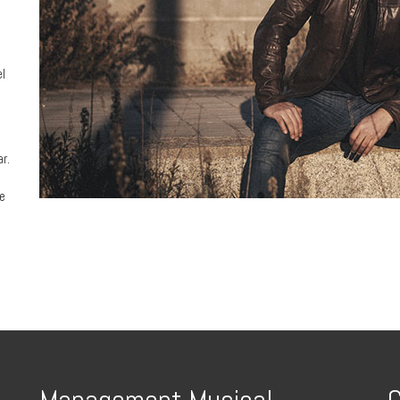
el
r.
de
Management Musical
C