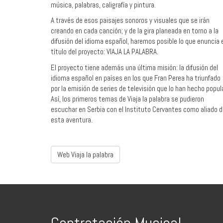
música, palabras, caligrafía y pintura.
A través de esos paisajes sonoros y visuales que se irán
creando en cada canción; y de la gira planeada en torno a la
difusión del idioma español, haremos posible lo que enuncia 
título del proyecto: VIAJA LA PALABRA.
El proyecto tiene además una última misión: la difusión del
idioma español en países en los que Fran Perea ha triunfado
por la emisión de series de televisión que lo han hecho popula
Así, los primeros temas de Viaja la palabra se pudieron
escuchar en Serbia con el Instituto Cervantes como aliado 
esta aventura.
Web Viaja la palabra
Contratación Musical