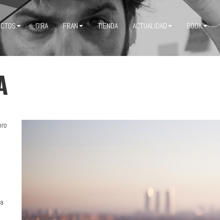
ECTOS
GIRA
FRAN
TIENDA
ACTUALIDAD
BOOK
A
bro
la
n