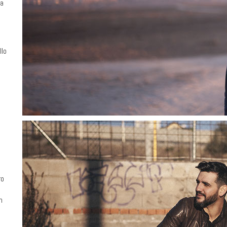
ma
llo
ro
n