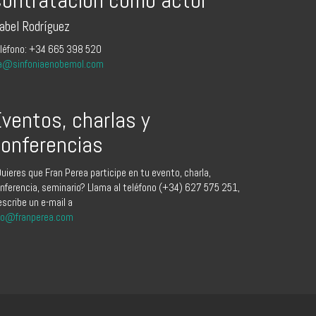
sabel Rodríguez
léfono: +34 665 398 520
a@sinfoniaenobemol.com
ventos, charlas y
onferencias
uieres que Fran Perea participe en tu evento, charla,
nferencia, seminario? Llama al teléfono (+34) 627 575 251,
escribe un e-mail a
fo@franperea.com